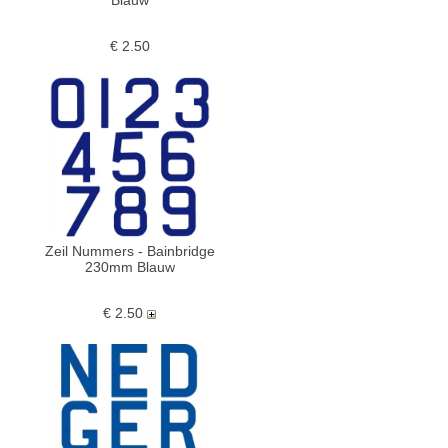
€ 2.50
Zeil Nummers - Bainbridge
230mm Blauw
€ 2.50