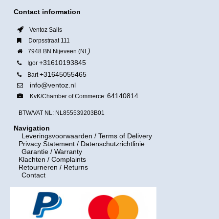
Contact information
Ventoz Sails
Dorpsstraat 111
)
7948 BN Nijeveen (NL
+31610193845
Igor
+31645055465
Bart
info@ventoz.nl
64140814
KvK/Chamber of Commerce:
BTW/VAT NL: NL855539203B01
Navigation
Leveringsvoorwaarden
/ Terms of Delivery
Privacy Statement / Datenschutzrichtlinie
Garantie / Warranty
Klachten / Complaints
Retourneren / Returns
Contact