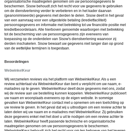
organisatorische maatregelen genomen om uw persoonsgegevens te
beschermen. Sisow behoudt zich het recht voor uw gegevens te gebruiken
om de dienstverlening verder te verbeteren en in het kader daarvan
(geanonimiseerde) gegevens met derden te delen. Sisow deelt in het geval
van een aanvraag voor een uitgestelde betaling (kredietfaciliteit)
persoonsgegevens en informatie met betrekking tot uw financiële positie met
kredietbeoordelaars. Alle hierboven genoemde waarborgen met betrekking
tot de bescherming van uw persoonsgegevens zijn eveneens van
toepassing op de onderdelen van Sisow's dienstverlening waarvoor zij
derden inschakelen. Sisow bewaart uw gegevens niet langer dan op grond
van de wettelijke termijnen is toegestaan.
Beoordelingen
WebwinkelKeur
Wij verzamelen reviews via het platform van WebwinkelKeur. Als u een
review achterlaat via WebwinkelKeur dan bent u verplicht om uw naam, e-
mailadres op te geven. WebwinkelKeur deelt deze gegevens met ons, zodat
wij de review aan uw bestelling kunnen koppelen. WebwinkelKeur publiceert
uw naam en woonplaats eveneens op de eigen website. In sommige
gevallen kan WebwinkelKeur contact met u opnemen om een toelichting op
uw review te geven.
In het geval dat wij u uitnodigen om een review achter te
laten delen wij uw naam en e-mailadres met WebwinkelKeur. Zij gebruiken
deze gegevens enkel met het doel u uit te nodigen om een review achter te
laten.
WebwinkelKeur heeft passende technische en organisatorische
maatregelen genomen om uw persoonsgegevens te beschermen.
WebwinkelKeur behoudt zich het recht voor om ten behoeve van het leveren