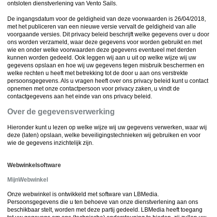
ontsloten dienstverlening van Vento Sails.
De ingangsdatum voor de geldigheid van deze voorwaarden is 26/04/2018,
met het publiceren van een nieuwe versie vervalt de geldigheid van alle
voorgaande versies. Dit privacy beleid beschrijft welke gegevens over u door
ons worden verzameld, waar deze gegevens voor worden gebruikt en met
wie en onder welke voorwaarden deze gegevens eventueel met derden
kunnen worden gedeeld. Ook leggen wij aan u uit op welke wijze wij uw
gegevens opslaan en hoe wij uw gegevens tegen misbruik beschermen en
welke rechten u heeft met betrekking tot de door u aan ons verstrekte
persoonsgegevens. Als u vragen heeft over ons privacy beleid kunt u contact
opnemen met onze contactpersoon voor privacy zaken, u vindt de
contactgegevens aan het einde van ons privacy beleid.
Over de gegevensverwerking
Hieronder kunt u lezen op welke wijze wij uw gegevens verwerken, waar wij
deze (laten) opslaan, welke beveiligingstechnieken wij gebruiken en voor
wie de gegevens inzichtelijk zijn.
Webwinkelsoftware
MijnWebwinkel
Onze webwinkel is ontwikkeld met software van LBMedia.
Persoonsgegevens die u ten behoeve van onze dienstverlening aan ons
beschikbaar stelt, worden met deze partij gedeeld. LBMedia heeft toegang