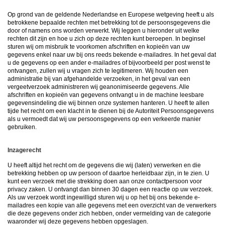
Op grond van de geldende Nederlandse en Europese wetgeving heeft u als
betrokkene bepaalde rechten met betrekking tot de persoonsgegevens die
door of namens ons worden verwerkt. Wij leggen u hieronder uit welke
rechten dit zijn en hoe u zich op deze rechten kunt beroepen. In beginsel
sturen wij om misbruik te voorkomen afschriften en kopieën van uw
gegevens enkel naar uw bij ons reeds bekende e-mailadres. In het geval dat
u de gegevens op een ander e-mailadres of bijvoorbeeld per post wenst te
ontvangen, zullen wij u vragen zich te legitimeren. Wij houden een
administratie bij van afgehandelde verzoeken, in het geval van een
vergeetverzoek administreren wij geanonimiseerde gegevens. Alle
afschriften en kopieën van gegevens ontvangt u in de machine leesbare
gegevensindeling die wij binnen onze systemen hanteren. U heeft te allen
tijde het recht om een klacht in te dienen bij de Autoriteit Persoonsgegevens
als u vermoedt dat wij uw persoonsgegevens op een verkeerde manier
gebruiken.
Inzagerecht
U heeft altijd het recht om de gegevens die wij (laten) verwerken en die
betrekking hebben op uw persoon of daartoe herleidbaar zijn, in te zien. U
kunt een verzoek met die strekking doen aan onze contactpersoon voor
privacy zaken. U ontvangt dan binnen 30 dagen een reactie op uw verzoek.
Als uw verzoek wordt ingewilligd sturen wij u op het bij ons bekende e-
mailadres een kopie van alle gegevens met een overzicht van de verwerkers
die deze gegevens onder zich hebben, onder vermelding van de categorie
waaronder wij deze gegevens hebben opgeslagen.