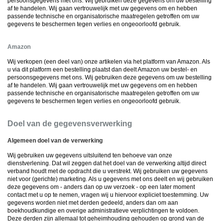
persoonsgegevens met ons. Wij gebruiken deze gegevens om uw bestelling
af te handelen. Wij gaan vertrouwelijk met uw gegevens om en hebben
passende technische en organisatorische maatregelen getroffen om uw
gegevens te beschermen tegen verlies en ongeoorloofd gebruik.
Amazon
Wij verkopen (een deel van) onze artikelen via het platform van Amazon. Als
u via dit platform een bestelling plaatst dan deelt Amazon uw bestel- en
persoonsgegevens met ons. Wij gebruiken deze gegevens om uw bestelling
af te handelen. Wij gaan vertrouwelijk met uw gegevens om en hebben
passende technische en organisatorische maatregelen getroffen om uw
gegevens te beschermen tegen verlies en ongeoorloofd gebruik.
Doel van de gegevensverwerking
Algemeen doel van de verwerking
Wij gebruiken uw gegevens uitsluitend ten behoeve van onze
dienstverlening. Dat wil zeggen dat het doel van de verwerking altijd direct
verband houdt met de opdracht die u verstrekt. Wij gebruiken uw gegevens
niet voor (gerichte) marketing. Als u gegevens met ons deelt en wij gebruiken
deze gegevens om - anders dan op uw verzoek - op een later moment
contact met u op te nemen, vragen wij u hiervoor expliciet toestemming. Uw
gegevens worden niet met derden gedeeld, anders dan om aan
boekhoudkundige en overige administratieve verplichtingen te voldoen.
Deze derden zijn allemaal tot geheimhouding gehouden op grond van de