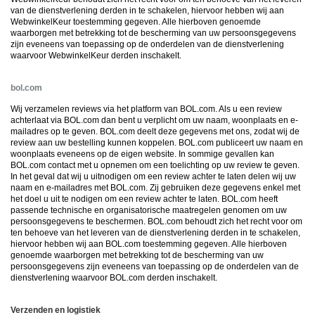
van de dienstverlening derden in te schakelen, hiervoor hebben wij aan
WebwinkelKeur toestemming gegeven. Alle hierboven genoemde
waarborgen met betrekking tot de bescherming van uw persoonsgegevens
zijn eveneens van toepassing op de onderdelen van de dienstverlening
waarvoor WebwinkelKeur derden inschakelt.
bol.com
Wij verzamelen reviews via het platform van BOL.com. Als u een review
achterlaat via BOL.com dan bent u verplicht om uw naam, woonplaats en e-
mailadres op te geven. BOL.com deelt deze gegevens met ons, zodat wij de
review aan uw bestelling kunnen koppelen. BOL.com publiceert uw naam en
woonplaats eveneens op de eigen website. In sommige gevallen kan
BOL.com contact met u opnemen om een toelichting op uw review te geven.
In het geval dat wij u uitnodigen om een review achter te laten delen wij uw
naam en e-mailadres met BOL.com. Zij gebruiken deze gegevens enkel met
het doel u uit te nodigen om een review achter te laten.
BOL.com heeft
passende technische en organisatorische maatregelen genomen om uw
persoonsgegevens te beschermen. BOL.com behoudt zich het recht voor om
ten behoeve van het leveren van de dienstverlening derden in te schakelen,
hiervoor hebben wij aan BOL.com toestemming gegeven. Alle hierboven
genoemde waarborgen met betrekking tot de bescherming van uw
persoonsgegevens zijn eveneens van toepassing op de onderdelen van de
dienstverlening waarvoor BOL.com derden inschakelt.
Verzenden en logistiek