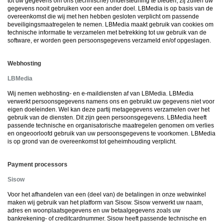
tot uw gegevens om ons (technische) ondersteuning te bieden, zij zullen uw
gegevens nooit gebruiken voor een ander doel.
LBMedia is op basis van de
overeenkomst die wij met hen hebben gesloten verplicht om passende
beveiligingsmaatregelen te nemen. LBMedia maakt gebruik van cookies om
technische informatie te verzamelen met betrekking tot uw gebruik van de
software, er worden geen persoonsgegevens verzameld en/of opgeslagen.
Webhosting
LBMedia
Wij nemen webhosting- en e-maildiensten af van LBMedia. LBMedia
verwerkt persoonsgegevens namens ons en gebruikt uw gegevens niet voor
eigen doeleinden. Wel kan deze partij metagegevens verzamelen over het
gebruik van de diensten. Dit zijn geen persoonsgegevens. LBMedia heeft
passende technische en organisatorische maatregelen genomen om verlies
en ongeoorloofd gebruik van uw persoonsgegevens te voorkomen. LBMedia
is op grond van de overeenkomst tot geheimhouding verplicht.
Payment processors
Sisow
Voor het afhandelen van een (deel van) de betalingen in onze webwinkel
maken wij gebruik van het platform van Sisow. Sisow verwerkt uw naam,
adres en woonplaatsgegevens en uw betaalgegevens zoals uw
bankrekening- of creditcardnummer. Sisow heeft passende technische en