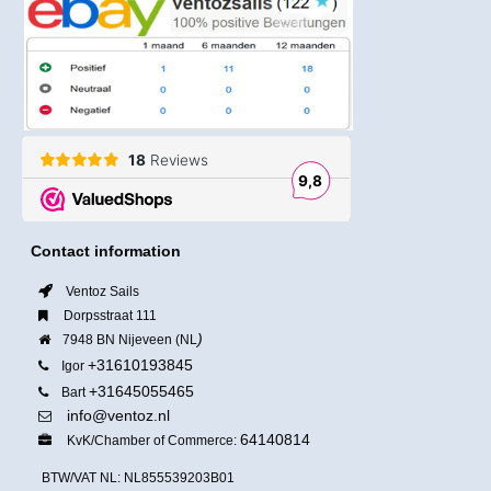
Contact information
Ventoz Sails
Dorpsstraat 111
)
7948 BN Nijeveen (NL
+31610193845
Igor
+31645055465
Bart
info@ventoz.nl
64140814
KvK/Chamber of Commerce:
BTW/VAT NL: NL855539203B01