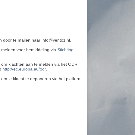
 door te mailen naar info@ventoz.nl.
 te melden voor bemiddeling via
Stichting
k om klachten aan te melden via het ODR
op
http://ec.europa.eu/odr
.
j om je klacht te deponeren via het platform