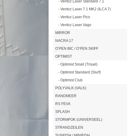
- Ventoz Laser Standard 7.1
- Ventoz Laser 7.1 MK2 (ILCA 7)
- Ventoz Laser Pico
- Ventoz Laser Vago
MIRROR
NACRA 17
O’PEN BIC / O’PEN SKIFF
OPTIMIST
- Optimist Small (Trisail)
- Optimist Standard (Slurf)
- Optimist Club
POLYVALK (VALK)
RANDMEER
RS FEVA
SPLASH
STORMFOK (UNIVERSEEL)
STRANDZEILEN
SUNFISH / MINIFISH