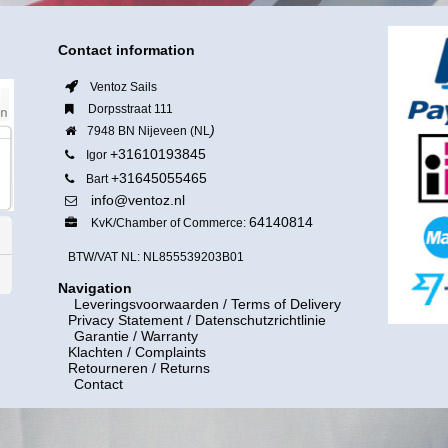
Contact information
Ventoz Sails
Dorpsstraat 111
)
7948 BN Nijeveen (NL
+31610193845
Igor
+31645055465
Bart
info@ventoz.nl
64140814
KvK/Chamber of Commerce:
BTW/VAT NL: NL855539203B01
Navigation
Leveringsvoorwaarden
/ Terms of Delivery
Privacy Statement / Datenschutzrichtlinie
Garantie / Warranty
Klachten / Complaints
Retourneren / Returns
Contact