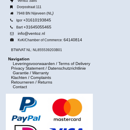
Ventoz Sails
Dorpsstraat 111
)
7948 BN Nijeveen (NL
+31610193845
Igor
+31645055465
Bart
info@ventoz.nl
64140814
KvK/Chamber of Commerce:
BTW/VAT NL: NL855539203B01
Navigation
Leveringsvoorwaarden
/ Terms of Delivery
Privacy Statement / Datenschutzrichtlinie
Garantie / Warranty
Klachten / Complaints
Retourneren / Returns
Contact