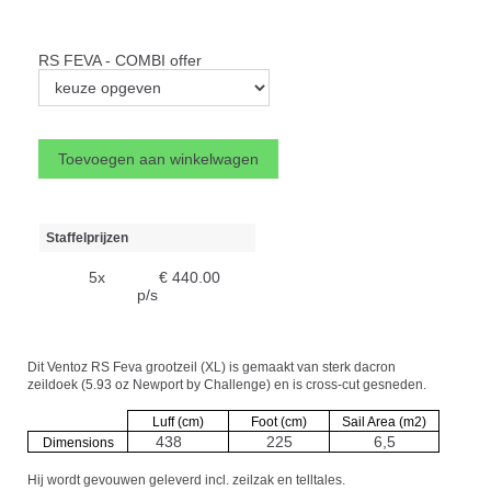
RS FEVA - COMBI offer
Staffelprijzen
5x
€ 440.00
p/s
Dit Ventoz RS Feva grootzeil (XL) is gemaakt van sterk dacron
zeildoek (5.93 oz Newport by Challenge) en is cross-cut gesneden
.
Luff (cm)
Foot (cm)
Sail Area (m2)
438
225
6,5
Dimensions
Hij wordt gevouwen geleverd incl. zeilzak en telltales.