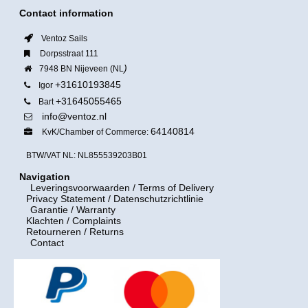
Contact information
Ventoz Sails
Dorpsstraat 111
)
7948 BN Nijeveen (NL
+31610193845
Igor
+31645055465
Bart
info@ventoz.nl
64140814
KvK/Chamber of Commerce:
BTW/VAT NL: NL855539203B01
Navigation
Leveringsvoorwaarden
/ Terms of Delivery
Privacy Statement / Datenschutzrichtlinie
Garantie / Warranty
Klachten / Complaints
Retourneren / Returns
Contact