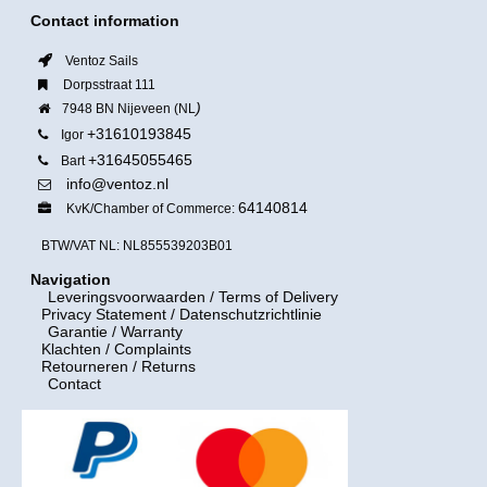
Contact information
Ventoz Sails
Dorpsstraat 111
)
7948 BN Nijeveen (NL
+31610193845
Igor
+31645055465
Bart
info@ventoz.nl
64140814
KvK/Chamber of Commerce:
BTW/VAT NL: NL855539203B01
Navigation
Leveringsvoorwaarden
/ Terms of Delivery
Privacy Statement / Datenschutzrichtlinie
Garantie / Warranty
Klachten / Complaints
Retourneren / Returns
Contact