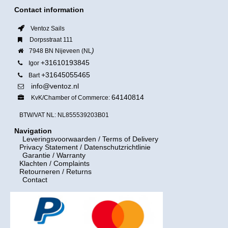
Contact information
Ventoz Sails
Dorpsstraat 111
)
7948 BN Nijeveen (NL
+31610193845
Igor
+31645055465
Bart
info@ventoz.nl
64140814
KvK/Chamber of Commerce:
BTW/VAT NL: NL855539203B01
Navigation
Leveringsvoorwaarden
/ Terms of Delivery
Privacy Statement / Datenschutzrichtlinie
Garantie / Warranty
Klachten / Complaints
Retourneren / Returns
Contact