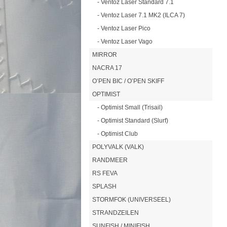
- Ventoz Laser Standard 7.1
- Ventoz Laser 7.1 MK2 (ILCA 7)
- Ventoz Laser Pico
- Ventoz Laser Vago
MIRROR
NACRA 17
O’PEN BIC / O’PEN SKIFF
OPTIMIST
- Optimist Small (Trisail)
- Optimist Standard (Slurf)
- Optimist Club
POLYVALK (VALK)
RANDMEER
RS FEVA
SPLASH
STORMFOK (UNIVERSEEL)
STRANDZEILEN
SUNFISH / MINIFISH