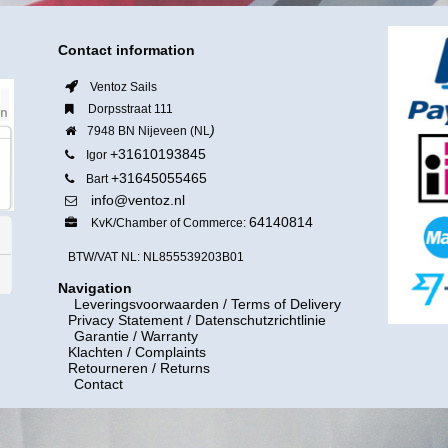
Contact information
Ventoz Sails
Dorpsstraat 111
)
7948 BN Nijeveen (NL
+31610193845
Igor
+31645055465
Bart
info@ventoz.nl
64140814
KvK/Chamber of Commerce:
BTW/VAT NL: NL855539203B01
Navigation
Leveringsvoorwaarden
/ Terms of Delivery
Privacy Statement / Datenschutzrichtlinie
Garantie / Warranty
Klachten / Complaints
Retourneren / Returns
Contact