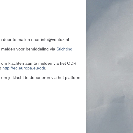
 door te mailen naar info@ventoz.nl.
 te melden voor bemiddeling via
Stichting
k om klachten aan te melden via het ODR
op
http://ec.europa.eu/odr
.
j om je klacht te deponeren via het platform