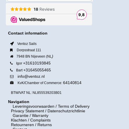
Contact information
Ventoz Sails
Dorpsstraat 111
)
7948 BN Nijeveen (NL
+31610193845
Igor
+31645055465
Bart
info@ventoz.nl
64140814
KvK/Chamber of Commerce:
BTW/VAT NL: NL855539203B01
Navigation
Leveringsvoorwaarden
/ Terms of Delivery
Privacy Statement / Datenschutzrichtlinie
Garantie / Warranty
Klachten / Complaints
Retourneren / Returns