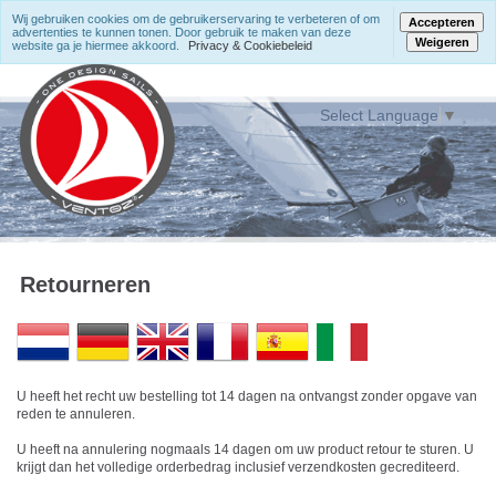
Wij gebruiken cookies om de gebruikerservaring te verbeteren of om
Accepteren
advertenties te kunnen tonen. Door gebruik te maken van deze
Weigeren
website ga je hiermee akkoord.
Privacy & Cookiebeleid
Select Language
▼
Retourneren
U heeft het recht uw bestelling tot 14 dagen na ontvangst zonder opgave van
reden te annuleren.
U heeft na annulering nogmaals 14 dagen om uw product retour te sturen. U
krijgt dan het volledige orderbedrag inclusief verzendkosten gecrediteerd.