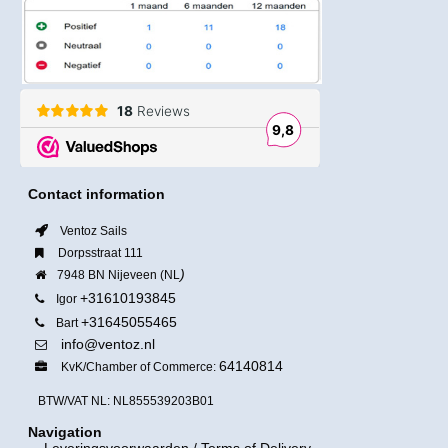
Contact information
Ventoz Sails
Dorpsstraat 111
)
7948 BN Nijeveen (NL
+31610193845
Igor
+31645055465
Bart
info@ventoz.nl
64140814
KvK/Chamber of Commerce:
BTW/VAT NL: NL855539203B01
Navigation
Leveringsvoorwaarden
/ Terms of Delivery