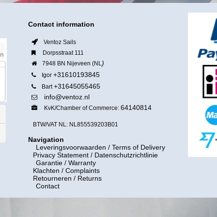
Contact information
Ventoz Sails
Dorpsstraat 111
)
7948 BN Nijeveen (NL
+31610193845
Igor
+31645055465
Bart
info@ventoz.nl
64140814
KvK/Chamber of Commerce:
BTW/VAT NL: NL855539203B01
Navigation
Leveringsvoorwaarden
/ Terms of Delivery
Privacy Statement / Datenschutzrichtlinie
Garantie / Warranty
Klachten / Complaints
Retourneren / Returns
Contact