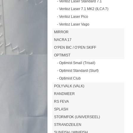
- Ventoz Laser Standard 7.1
- Ventoz Laser 7.1 MK2 (ILCA 7)
- Ventoz Laser Pico
- Ventoz Laser Vago
MIRROR
NACRA 17
O’PEN BIC / O’PEN SKIFF
OPTIMIST
- Optimist Small (Trisail)
- Optimist Standard (Slurf)
- Optimist Club
POLYVALK (VALK)
RANDMEER
RS FEVA
SPLASH
STORMFOK (UNIVERSEEL)
STRANDZEILEN
SUNFISH / MINIFISH