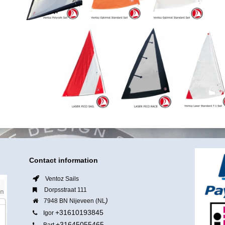
Contact information
Ventoz Sails
Dorpsstraat 111
)
7948 BN Nijeveen (NL
+31610193845
Igor
+31645055465
Bart