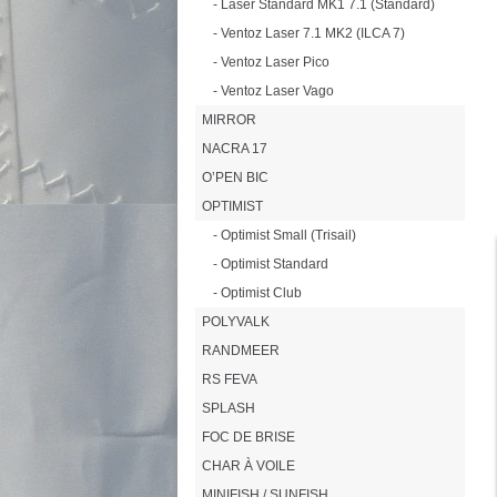
- Laser Standard MK1 7.1 (Standard)
- Ventoz Laser 7.1 MK2 (ILCA 7)
- Ventoz Laser Pico
- Ventoz Laser Vago
MIRROR
NACRA 17
O’PEN BIC
OPTIMIST
- Optimist Small (Trisail)
- Optimist Standard
- Optimist Club
POLYVALK
RANDMEER
RS FEVA
SPLASH
FOC DE BRISE
CHAR À VOILE
MINIFISH / SUNFISH