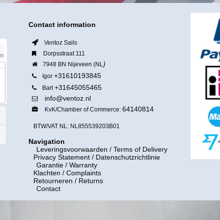
Contact information
Ventoz Sails
Dorpsstraat 111
)
7948 BN Nijeveen (NL
+31610193845
Igor
+31645055465
Bart
info@ventoz.nl
64140814
KvK/Chamber of Commerce:
BTW/VAT NL: NL855539203B01
Navigation
Leveringsvoorwaarden
/ Terms of Delivery
Privacy Statement / Datenschutzrichtlinie
Garantie / Warranty
Klachten / Complaints
Retourneren / Returns
Contact