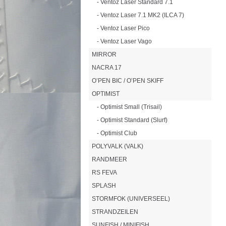
- Ventoz Laser Standard 7.1
- Ventoz Laser 7.1 MK2 (ILCA 7)
- Ventoz Laser Pico
- Ventoz Laser Vago
MIRROR
NACRA 17
O’PEN BIC / O’PEN SKIFF
OPTIMIST
- Optimist Small (Trisail)
- Optimist Standard (Slurf)
- Optimist Club
POLYVALK (VALK)
RANDMEER
RS FEVA
SPLASH
STORMFOK (UNIVERSEEL)
STRANDZEILEN
SUNFISH / MINIFISH