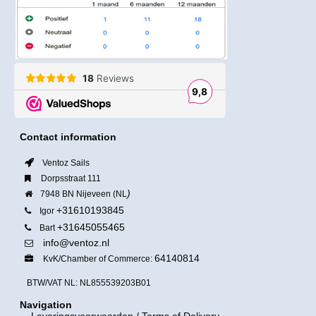
Contact information
Ventoz Sails
Dorpsstraat 111
)
7948 BN Nijeveen (NL
+31610193845
Igor
+31645055465
Bart
info@ventoz.nl
64140814
KvK/Chamber of Commerce:
BTW/VAT NL: NL855539203B01
Navigation
Leveringsvoorwaarden
/ Terms of Delivery