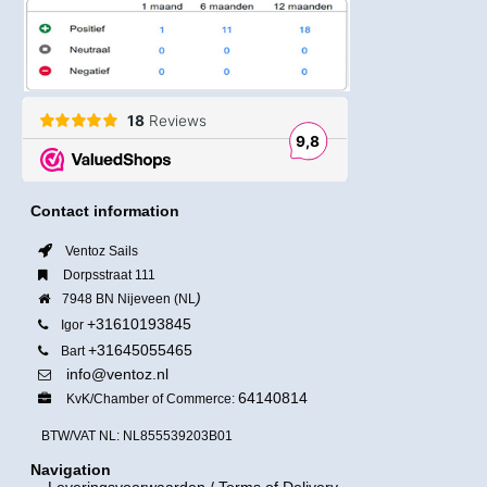
Contact information
Ventoz Sails
Dorpsstraat 111
)
7948 BN Nijeveen (NL
+31610193845
Igor
+31645055465
Bart
info@ventoz.nl
64140814
KvK/Chamber of Commerce:
BTW/VAT NL: NL855539203B01
Navigation
Leveringsvoorwaarden
/ Terms of Delivery