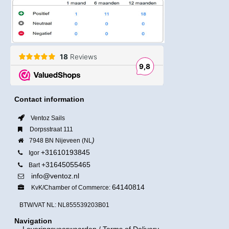
Contact information
Ventoz Sails
Dorpsstraat 111
)
7948 BN Nijeveen (NL
+31610193845
Igor
+31645055465
Bart
info@ventoz.nl
64140814
KvK/Chamber of Commerce:
BTW/VAT NL: NL855539203B01
Navigation
Leveringsvoorwaarden
/ Terms of Delivery