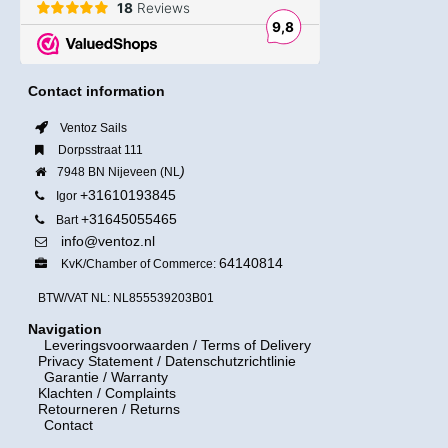
Contact information
Ventoz Sails
Dorpsstraat 111
)
7948 BN Nijeveen (NL
+31610193845
Igor
+31645055465
Bart
info@ventoz.nl
64140814
KvK/Chamber of Commerce:
BTW/VAT NL: NL855539203B01
Navigation
Leveringsvoorwaarden
/ Terms of Delivery
Privacy Statement / Datenschutzrichtlinie
Garantie / Warranty
Klachten / Complaints
Retourneren / Returns
Contact