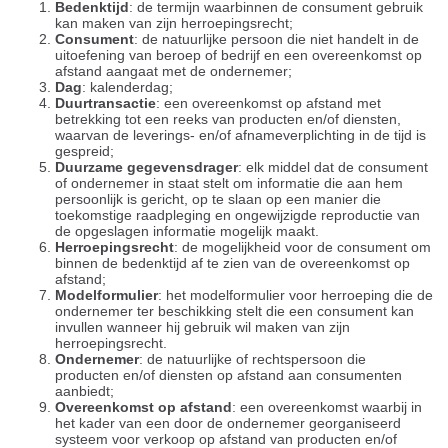
Bedenktijd
: de termijn waarbinnen de consument gebruik
kan maken van zijn herroepingsrecht;
Consument
: de natuurlijke persoon die niet handelt in de
uitoefening van beroep of bedrijf en een overeenkomst op
afstand aangaat met de ondernemer;
Dag
: kalenderdag;
Duurtransactie
: een overeenkomst op afstand met
betrekking tot een reeks van producten en/of diensten,
waarvan de leverings- en/of afnameverplichting in de tijd is
gespreid;
Duurzame gegevensdrager
: elk middel dat de consument
of ondernemer in staat stelt om informatie die aan hem
persoonlijk is gericht, op te slaan op een manier die
toekomstige raadpleging en ongewijzigde reproductie van
de opgeslagen informatie mogelijk maakt.
Herroepingsrecht
: de mogelijkheid voor de consument om
binnen de bedenktijd af te zien van de overeenkomst op
afstand;
Modelformulier
: het modelformulier voor herroeping die de
ondernemer ter beschikking stelt die een consument kan
invullen wanneer hij gebruik wil maken van zijn
herroepingsrecht.
Ondernemer
: de natuurlijke of rechtspersoon die
producten en/of diensten op afstand aan consumenten
aanbiedt;
Overeenkomst op afstand
: een overeenkomst waarbij in
het kader van een door de ondernemer georganiseerd
systeem voor verkoop op afstand van producten en/of