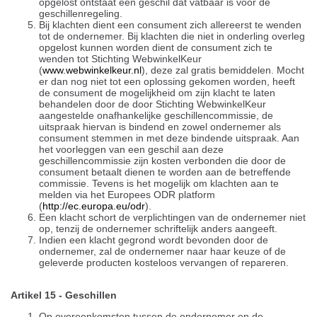
opgelost ontstaat een geschil dat vatbaar is voor de
geschillenregeling.
Bij klachten dient een consument zich allereerst te wenden
tot de ondernemer. Bij klachten die niet in onderling overleg
opgelost kunnen worden dient de consument zich te
wenden tot Stichting WebwinkelKeur
(
www.webwinkelkeur.nl
), deze zal gratis bemiddelen. Mocht
er dan nog niet tot een oplossing gekomen worden, heeft
de consument de mogelijkheid om zijn klacht te laten
behandelen door de door Stichting WebwinkelKeur
aangestelde onafhankelijke geschillencommissie, de
uitspraak hiervan is bindend en zowel ondernemer als
consument stemmen in met deze bindende uitspraak.
Aan
het voorleggen van een geschil aan deze
geschillencommissie zijn kosten verbonden die door de
consument betaalt dienen te worden aan de betreffende
commissie.
Tevens is het mogelijk om klachten aan te
melden via het Europees ODR platform
(
http://ec.europa.eu/odr
).
Een klacht schort de verplichtingen van de ondernemer niet
op, tenzij de ondernemer schriftelijk anders aangeeft.
Indien een klacht gegrond wordt bevonden door de
ondernemer, zal de ondernemer naar haar keuze of de
geleverde producten kosteloos vervangen of repareren.
Artikel 15 - Geschillen
Op overeenkomsten tussen de ondernemer en de