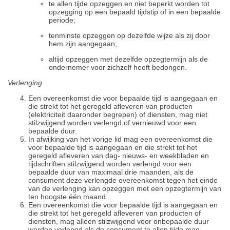
te allen tijde opzeggen en niet beperkt worden tot
opzegging op een bepaald tijdstip of in een bepaalde
periode;
tenminste opzeggen op dezelfde wijze als zij door
hem zijn aangegaan;
altijd opzeggen met dezelfde opzegtermijn als de
ondernemer voor zichzelf heeft bedongen.
Verlenging
Een overeenkomst die voor bepaalde tijd is aangegaan en
die strekt tot het geregeld afleveren van producten
(elektriciteit daaronder begrepen) of diensten, mag niet
stilzwijgend worden verlengd of vernieuwd voor een
bepaalde duur.
In afwijking van het vorige lid mag een overeenkomst die
voor bepaalde tijd is aangegaan en die strekt tot het
geregeld afleveren van dag- nieuws- en weekbladen en
tijdschriften stilzwijgend worden verlengd voor een
bepaalde duur van maximaal drie maanden, als de
consument deze verlengde overeenkomst tegen het einde
van de verlenging kan opzeggen met een opzegtermijn van
ten hoogste één maand.
Een overeenkomst die voor bepaalde tijd is aangegaan en
die strekt tot het geregeld afleveren van producten of
diensten, mag alleen stilzwijgend voor onbepaalde duur
worden verlengd als de consument te allen tijde mag