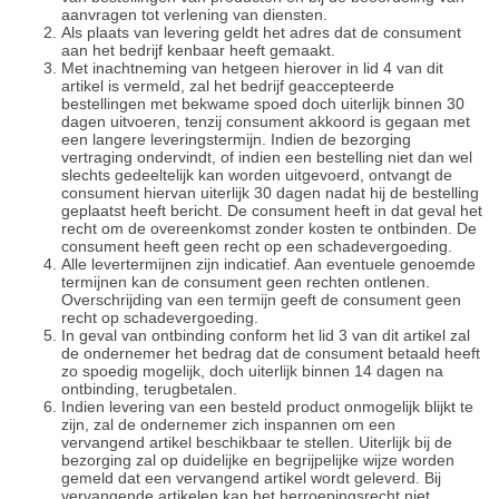
aanvragen tot verlening van diensten.
Als plaats van levering geldt het adres dat de consument
aan het bedrijf kenbaar heeft gemaakt.
Met inachtneming van hetgeen hierover in lid 4 van dit
artikel is vermeld, zal het bedrijf geaccepteerde
bestellingen met bekwame spoed doch uiterlijk binnen 30
dagen uitvoeren, tenzij consument akkoord is gegaan met
een langere leveringstermijn. Indien de bezorging
vertraging ondervindt, of indien een bestelling niet dan wel
slechts gedeeltelijk kan worden uitgevoerd, ontvangt de
consument hiervan uiterlijk 30 dagen nadat hij de bestelling
geplaatst heeft bericht. De consument heeft in dat geval het
recht om de overeenkomst zonder kosten te ontbinden. De
consument heeft geen recht op een schadevergoeding.
Alle levertermijnen zijn indicatief. Aan eventuele genoemde
termijnen kan de consument geen rechten ontlenen.
Overschrijding van een termijn geeft de consument geen
recht op schadevergoeding.
In geval van ontbinding conform het lid 3 van dit artikel zal
de ondernemer het bedrag dat de consument betaald heeft
zo spoedig mogelijk, doch uiterlijk binnen 14 dagen na
ontbinding, terugbetalen.
Indien levering van een besteld product onmogelijk blijkt te
zijn, zal de ondernemer zich inspannen om een
vervangend artikel beschikbaar te stellen. Uiterlijk bij de
bezorging zal op duidelijke en begrijpelijke wijze worden
gemeld dat een vervangend artikel wordt geleverd. Bij
vervangende artikelen kan het herroepingsrecht niet