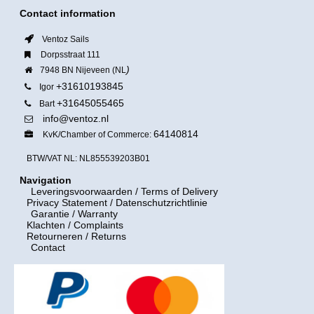
Contact information
Ventoz Sails
Dorpsstraat 111
)
7948 BN Nijeveen (NL
+31610193845
Igor
+31645055465
Bart
info@ventoz.nl
64140814
KvK/Chamber of Commerce:
BTW/VAT NL: NL855539203B01
Navigation
Leveringsvoorwaarden
/ Terms of Delivery
Privacy Statement / Datenschutzrichtlinie
Garantie / Warranty
Klachten / Complaints
Retourneren / Returns
Contact