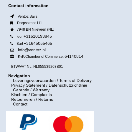
Contact information
Ventoz Sails
Dorpsstraat 111
)
7948 BN Nijeveen (NL
+31610193845
Igor
+31645055465
Bart
info@ventoz.nl
64140814
KvK/Chamber of Commerce:
BTW/VAT NL: NL855539203B01
Navigation
Leveringsvoorwaarden
/ Terms of Delivery
Privacy Statement / Datenschutzrichtlinie
Garantie / Warranty
Klachten / Complaints
Retourneren / Returns
Contact