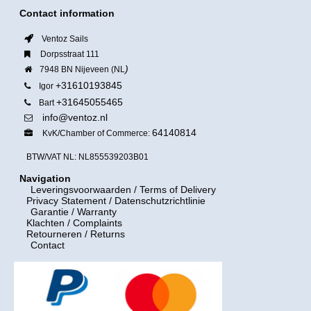
Contact information
Ventoz Sails
Dorpsstraat 111
)
7948 BN Nijeveen (NL
+31610193845
Igor
+31645055465
Bart
info@ventoz.nl
64140814
KvK/Chamber of Commerce:
BTW/VAT NL: NL855539203B01
Navigation
Leveringsvoorwaarden
/ Terms of Delivery
Privacy Statement / Datenschutzrichtlinie
Garantie / Warranty
Klachten / Complaints
Retourneren / Returns
Contact