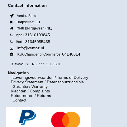
Contact information
Ventoz Sails
Dorpsstraat 111
)
7948 BN Nijeveen (NL
+31610193845
Igor
+31645055465
Bart
info@ventoz.nl
64140814
KvK/Chamber of Commerce:
BTW/VAT NL: NL855539203B01
Navigation
Leveringsvoorwaarden
/ Terms of Delivery
Privacy Statement / Datenschutzrichtlinie
Garantie / Warranty
Klachten / Complaints
Retourneren / Returns
Contact