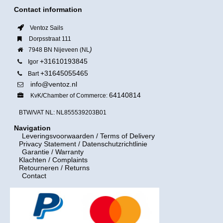
Contact information
Ventoz Sails
Dorpsstraat 111
)
7948 BN Nijeveen (NL
+31610193845
Igor
+31645055465
Bart
info@ventoz.nl
64140814
KvK/Chamber of Commerce:
BTW/VAT NL: NL855539203B01
Navigation
Leveringsvoorwaarden
/ Terms of Delivery
Privacy Statement / Datenschutzrichtlinie
Garantie / Warranty
Klachten / Complaints
Retourneren / Returns
Contact