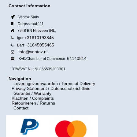
Contact information
Ventoz Sails
Dorpsstraat 111
)
7948 BN Nijeveen (NL
+31610193845
Igor
+31645055465
Bart
info@ventoz.nl
64140814
KvK/Chamber of Commerce:
BTW/VAT NL: NL855539203B01
Navigation
Leveringsvoorwaarden
/ Terms of Delivery
Privacy Statement / Datenschutzrichtlinie
Garantie / Warranty
Klachten / Complaints
Retourneren / Returns
Contact