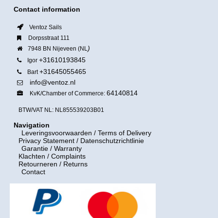
Contact information
Ventoz Sails
Dorpsstraat 111
)
7948 BN Nijeveen (NL
+31610193845
Igor
+31645055465
Bart
info@ventoz.nl
64140814
KvK/Chamber of Commerce:
BTW/VAT NL: NL855539203B01
Navigation
Leveringsvoorwaarden
/ Terms of Delivery
Privacy Statement / Datenschutzrichtlinie
Garantie / Warranty
Klachten / Complaints
Retourneren / Returns
Contact