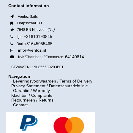
Contact information
Ventoz Sails
Dorpsstraat 111
)
7948 BN Nijeveen (NL
+31610193845
Igor
+31645055465
Bart
info@ventoz.nl
64140814
KvK/Chamber of Commerce:
BTW/VAT NL: NL855539203B01
Navigation
Leveringsvoorwaarden
/ Terms of Delivery
Privacy Statement / Datenschutzrichtlinie
Garantie / Warranty
Klachten / Complaints
Retourneren / Returns
Contact