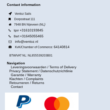
Contact information
Ventoz Sails
Dorpsstraat 111
)
7948 BN Nijeveen (NL
+31610193845
Igor
+31645055465
Bart
info@ventoz.nl
64140814
KvK/Chamber of Commerce:
BTW/VAT NL: NL855539203B01
Navigation
Leveringsvoorwaarden
/ Terms of Delivery
Privacy Statement / Datenschutzrichtlinie
Garantie / Warranty
Klachten / Complaints
Retourneren / Returns
Contact